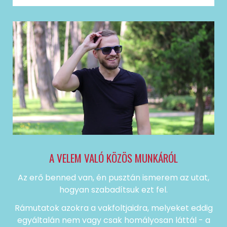
A VELEM VALÓ KÖZÖS MUNKÁRÓL
Az erő benned van, én pusztán ismerem az utat,
hogyan szabadítsuk ezt fel.
Rámutatok azokra a vakfoltjaidra, melyeket eddig
egyáltalán nem vagy csak homályosan láttál - a