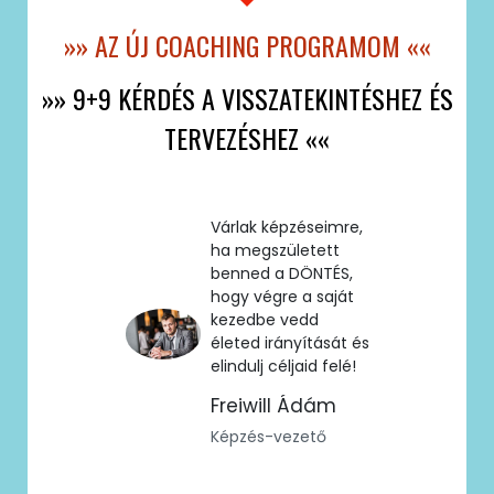
»» AZ ÚJ COACHING PROGRAMOM ««
»» 9+9 KÉRDÉS A VISSZATEKINTÉSHEZ ÉS
TERVEZÉSHEZ ««
Várlak képzéseimre,
ha megszületett
benned a DÖNTÉS,
hogy végre a saját
kezedbe vedd
életed irányítását és
elindulj céljaid felé!
Freiwill Ádám
Képzés-vezető