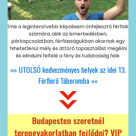
Íme a legintenzívebb képzésem önfejlesztő férfiak
számára, akik az ismerkedésben,
párkapcsolatban, férfiasságukban akarnak egy
hihetetlenül mély és áttörő tapasztalást megélni
és elindulni felfelé a fény és tudatosság felé.
»» UTOLSÓ kedvezményes helyek az idei 13.
Férfierő Táboromba ««
Budapesten szeretnél
terepgyakorlatban fejlődni? VIP