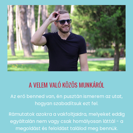
A VELEM VALÓ KÖZÖS MUNKÁRÓL
Az erő benned van, én pusztán ismerem az utat,
hogyan szabadítsuk ezt fel.
Rámutatok azokra a vakfoltjaidra, melyeket eddig
egyáltalán nem vagy csak homályosan láttál - a
megoldást és feloldást találod meg bennük.