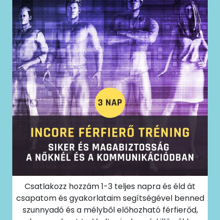
Csatlakozz hozzám 1-3 teljes napra és éld át
csapatom és gyakorlataim segítségével benned
szunnyadó és a mélyből előhozható férfierőd,