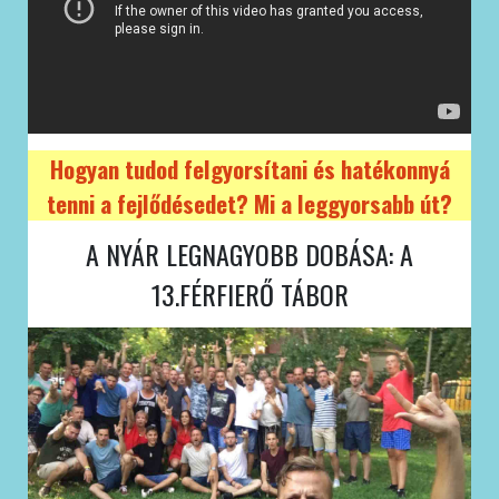
Hogyan tudod felgyorsítani és hatékonnyá
tenni a fejlődésedet? Mi a leggyorsabb út?
A NYÁR LEGNAGYOBB DOBÁSA: A
13.FÉRFIERŐ TÁBOR