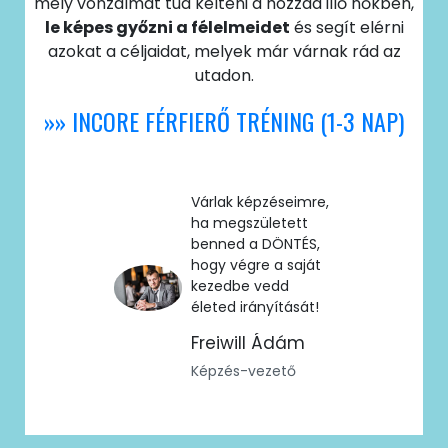
mely vonzalmat tud kelteni a hozzád illő nőkben,
le képes győzni a félelmeidet
és segít elérni
azokat a céljaidat, melyek már várnak rád az
utadon.
»» INCORE FÉRFIERŐ TRÉNING (1-3 NAP)
Várlak képzéseimre,
ha megszületett
benned a DÖNTÉS,
hogy végre a saját
kezedbe vedd
életed irányítását!
Freiwill Ádám
Képzés-vezető