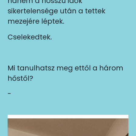
hanem a hosszú idők
sikertelensége után a tettek
mezejére léptek.
Cselekedtek.
Mi tanulhatsz meg ettől a három
hőstől?
-