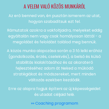
A VELEM VALÓ KÖZÖS MUNKÁRÓL
Az erő benned van, én pusztán ismerem az utat,
hogyan szabadítsuk ezt fel.
Rámutatok azokra a vakfoltjaidra, melyeket eddig
egyáltalán nem vagy csak homályosan láttál - a
megoldást és feloldást találod meg bennük.
A közös munka alapozása során a 3 fő lelki erőhöz
(gondolkozás, érzés, cselekvés), a belső és külső
stabilitás kialakításához és az akaraterő
fejlesztéséhez adom át Neked a működő
stratégiákat és módszereket, mert minden
változás ezekben kezdődik.
Erre az alapra fogjuk építeni az új képességeidet
és utadat céljaid felé.
»» Coaching programom