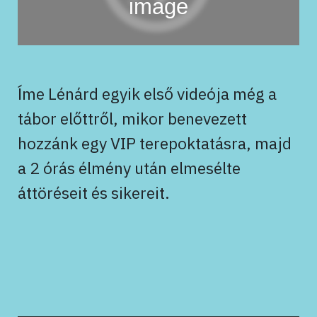
Í
me Lénárd egyik első videója még a
tábor előttről, mikor benevezett
hozzánk egy VIP terepoktatásra, majd
a 2 órás élmény után elmesélte
áttöréseit és sikereit.