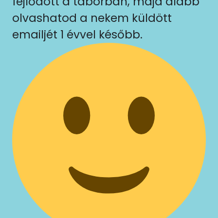
fejlődött a táborban, majd alább
olvashatod a nekem küldött
emailjét 1 évvel később.