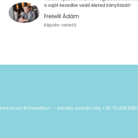
a saját kezedbe vedd életed irányítását!
Freiwill Ádám
Képzés-vezető
nntartva. © Freiwill.hu - - Kérdés esetén hívj: +36.70.428.619