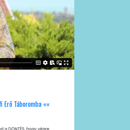
fi Erő Táboromba ««
ed a DÖNTÉS, hogy végre