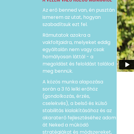
Az erő benned van, én pusztán
ismerem az utat, hogyan
szabadítsuk ezt fel.
Rámutatok azokra a
vakfoltjaidra, melyeket eddig
egyáltalán nem vagy csak
homályosan láttál - a
megoldást és feloldást találod
meg bennük.
A közös munka alapozása
során a 3 fő lelki erőhöz
(gondolkozás, érzés,
cselekvés), a belső és külső
stabilitás kialakításához és az
akaraterő fejlesztéséhez adom
át Neked a működő
stratégiákat és módszereket,