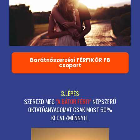
Barátnőszerzési FÉRFIKÖR FB
csoport
3.LÉPÉS
SZEREZD MEG
"A BÁTOR FÉRFI"
NÉPSZERŰ
OKTATÓANYAGOMAT
CSAK MOST 50%
KEDVEZMÉNNYEL