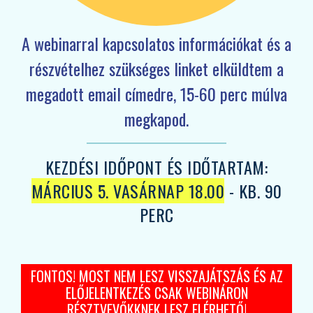
A webinarral kapcsolatos információkat és a
részvételhez szükséges linket elküldtem a
megadott email címedre, 15-60 perc múlva
megkapod.
KEZDÉSI IDŐPONT ÉS IDŐTARTAM:
MÁRCIUS 5. VASÁRNAP 18.00
- KB. 90
PERC
FONTOS! MOST NEM LESZ VISSZAJÁTSZÁS ÉS AZ
ELŐJELENTKEZÉS CSAK WEBINÁRON
RÉSZTVEVŐKKNEK LESZ ELÉRHETŐ!