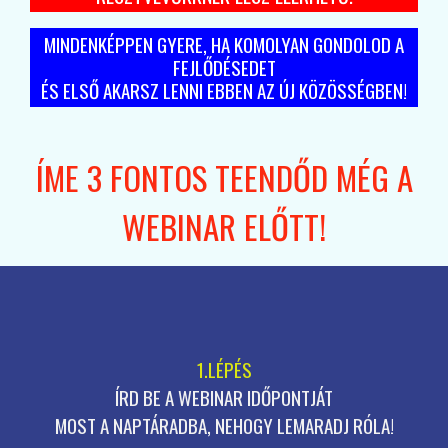
MINDENKÉPPEN GYERE, HA KOMOLYAN GONDOLOD A
FEJLŐDÉSEDET
ÉS ELSŐ AKARSZ LENNI EBBEN AZ ÚJ KÖZÖSSÉGBEN!
ÍME 3 FONTOS TEENDŐD MÉG A
WEBINAR ELŐTT!
1.LÉPÉS
ÍRD BE A WEBINAR IDŐPONTJÁT
MOST A NAPTÁRADBA, NEHOGY LEMARADJ RÓLA!