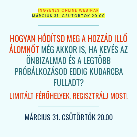
INGYENES ONLINE WEBINAR
MÁRCIUS 31. CSÜTÖRTÖK 20.00
HOGYAN HÓDÍTSD MEG A HOZZÁD ILLŐ
ÁLOMNŐT
MÉG AKKOR IS, HA KEVÉS AZ
ÖNBIZALMAD ÉS A LEGTÖBB
PRÓBÁLKOZÁSOD EDDIG KUDARCBA
FULLADT?
LIMITÁLT FÉRŐHELYEK, REGISZTRÁLJ MOST!
MÁRCIUS 31. CSÜTÖRTÖK 20.00