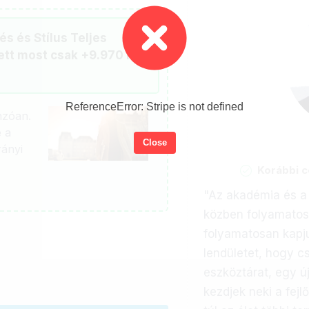
s és Stílus Teljes
ett most csak +9.970 Ft-
ReferenceError: Stripe is not defined
nzóan.
e a
Close
rányi
Korábbi 
"Az akadémia és a
közben folyamato
folyamatosan kapju
lendületet, hogy c
eszköztárat, egy ú
kezdjek neki a fej