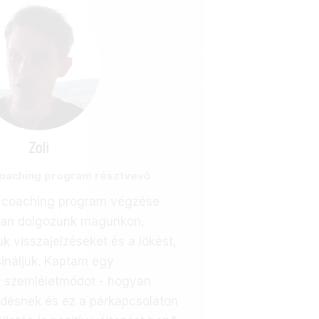
Zoli
coaching program résztvevő
 coaching program végzése
san dolgozunk magunkon,
k visszajelzéseket és a lökést,
sináljuk. Kaptam egy
j szemléletmódot - hogyan
lődésnek és ez a párkapcsolaton