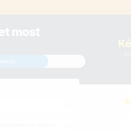
det most
Ké
Írj
ásához...