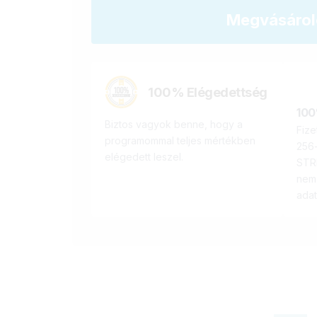
Megvásáro
100% Elégedettség
100
Biztos vagyok benne, hogy a
Fiz
programommal teljes mértékben
256-
elégedett leszel.
STRI
nem
adat