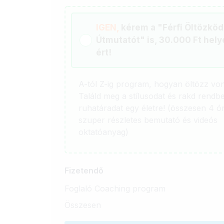
IGEN,
kérem a "Férfi Öltözködé
Útmutatót" is, 30.000 Ft hely
ért!
A-tól Z-ig program, hogyan öltözz vo
Találd meg a stílusodat és rakd rendb
ruhatáradat egy életre! (összesen 4 ó
szuper részletes bemutató és videós
oktatóanyag)
Fizetendő
Foglaló Coaching program
Összesen