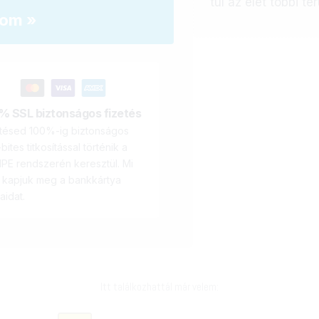
túl az élet többi te
lom »
% SSL biztonságos fizetés
etésed 100%-ig biztonságos
bites titkosítással történik a
PE rendszerén keresztül. Mi
 kapjuk meg a bankkártya
aidat.
Itt találkozhattál már velem: