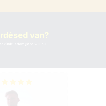
rdésed van?
 nekünk: adam@freiwill.hu