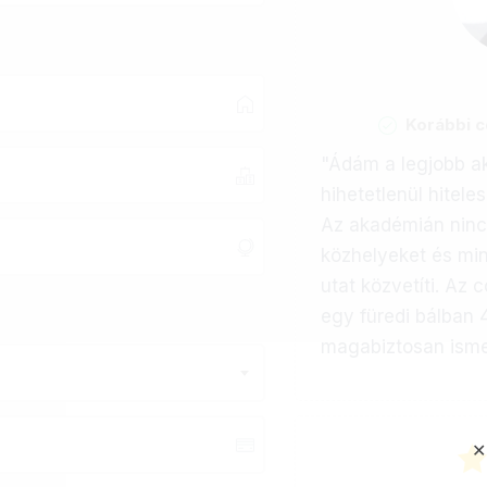
Korábbi 
"Ádám a legjobb ak
hihetetlenül hitele
Az akadémián nincs
közhelyeket és mi
utat közvetíti. Az 
egy füredi bálban 
magabiztosan ismer
✕