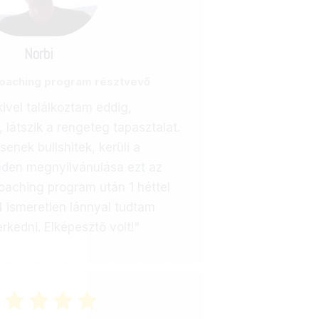
Norbi
coaching program résztvevő
ivel találkoztam eddig,
s, látszik a rengeteg tapasztalat.
enek bullshitek, kerüli a
nden megnyilvánulása ezt az
coaching program után 1 héttel
4 ismeretlen lánnyal tudtam
kedni. Elképesztő volt!"