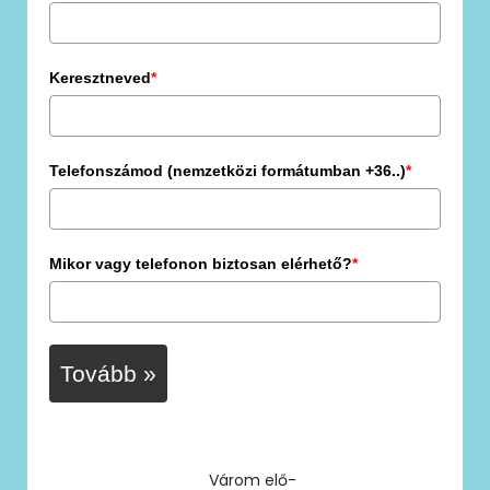
Keresztneved
*
Telefonszámod (nemzetközi formátumban +36..)
*
Mikor vagy telefonon biztosan elérhető?
*
Tovább »
Várom elő-