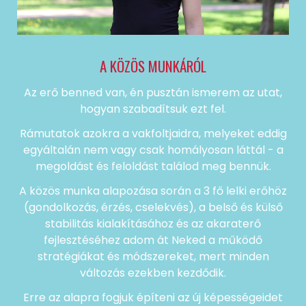
A KÖZÖS MUNKÁRÓL
Az erő benned van, én pusztán ismerem az utat,
hogyan szabadítsuk ezt fel.
Rámutatok azokra a vakfoltjaidra, melyeket eddig
egyáltalán nem vagy csak homályosan láttál - a
megoldást és feloldást találod meg bennük.
A közös munka alapozása során a 3 fő lelki erőhöz
(gondolkozás, érzés, cselekvés), a belső és külső
stabilitás kialakításához és az akaraterő
fejlesztéséhez adom át Neked a működő
stratégiákat és módszereket, mert minden
változás ezekben kezdődik.
Erre az alapra fogjuk építeni az új képességeidet