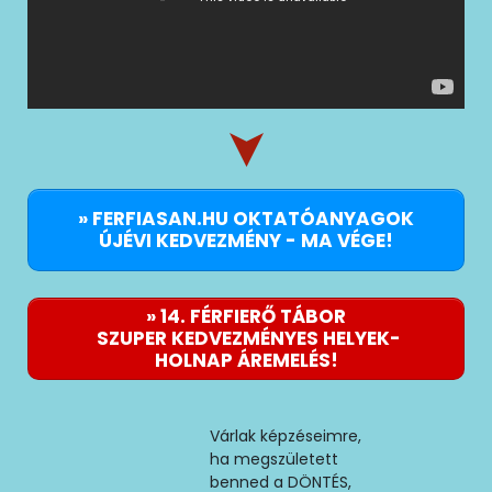
» FERFIASAN.HU OKTATÓANYAGOK
ÚJÉVI KEDVEZMÉNY - MA VÉGE!
» 14. FÉRFIERŐ TÁBOR
SZUPER KEDVEZMÉNYES HELYEK-
HOLNAP ÁREMELÉS!
Várlak képzéseimre,
ha megszületett
benned a DÖNTÉS,