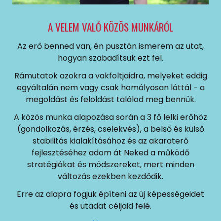
A VELEM VALÓ KÖZÖS MUNKÁRÓL
Az erő benned van, én pusztán ismerem az utat,
hogyan szabadítsuk ezt fel.
Rámutatok azokra a vakfoltjaidra, melyeket eddig
egyáltalán nem vagy csak homályosan láttál - a
megoldást és feloldást találod meg bennük.
A közös munka alapozása során a 3 fő lelki erőhöz
(gondolkozás, érzés, cselekvés), a belső és külső
stabilitás kialakításához és az akaraterő
fejlesztéséhez adom át Neked a működő
stratégiákat és módszereket, mert minden
változás ezekben kezdődik.
Erre az alapra fogjuk építeni az új képességeidet
és utadat céljaid felé.