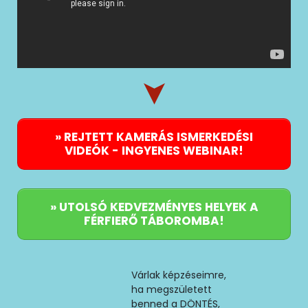
» REJTETT KAMERÁS ISMERKEDÉSI
VIDEÓK - INGYENES WEBINAR!
» UTOLSÓ KEDVEZMÉNYES HELYEK A
FÉRFIERŐ TÁBOROMBA!
Várlak képzéseimre,
ha megszületett
benned a DÖNTÉS,