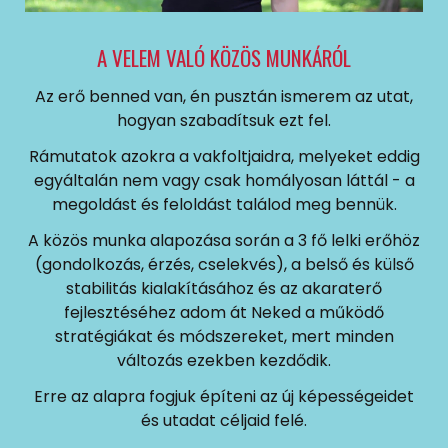
A VELEM VALÓ KÖZÖS MUNKÁRÓL
Az erő benned van, én pusztán ismerem az utat,
hogyan szabadítsuk ezt fel.
Rámutatok azokra a vakfoltjaidra, melyeket eddig
egyáltalán nem vagy csak homályosan láttál - a
megoldást és feloldást találod meg bennük.
A közös munka alapozása során a 3 fő lelki erőhöz
(gondolkozás, érzés, cselekvés), a belső és külső
stabilitás kialakításához és az akaraterő
fejlesztéséhez adom át Neked a működő
stratégiákat és módszereket, mert minden
változás ezekben kezdődik.
Erre az alapra fogjuk építeni az új képességeidet
és utadat céljaid felé.