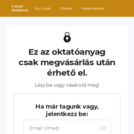
Freiwill
Kurzusok
Főoldal
Kijelentkezés
Akadémia
Ez az oktatóanyag
csak megvásárlás után
érhető el.
Lépj be vagy vásárold meg!
Ha már tagunk vagy,
jelentkezz be: