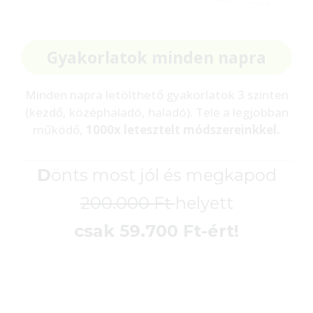
Gyakorlatok minden napra
Minden napra letölthető gyakorlatok 3 szinten
(kezdő, középhaladó, haladó). Tele a legjobban
működő,
1000x letesztelt módszereinkkel.
D
önts most jól és megkapod
200.000 Ft
helyett
csak 59.700 Ft-ért!