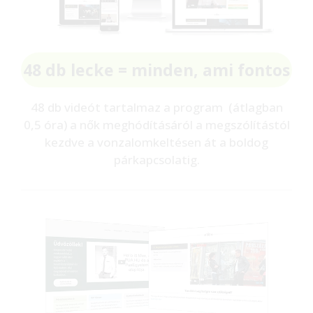
48 db lecke = minden, ami fontos
48 db videót tartalmaz a program (átlagban
0,5 óra) a nők meghódításáról a megszólítástól
kezdve a vonzalomkeltésen át a boldog
párkapcsolatig.