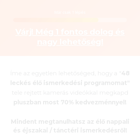
Már csak 1 lépés
Várj! Még 1 fontos dolog és
nagy lehetőség!
Íme az egyetlen lehetőséged, hogy a "
48
leckés élő ismerkedési programomat"
tele rejtett kamerás videókkal megkapd
pluszban most 70% kedvezménnyel!
Mindent megtanulhatsz az élő nappali
és éjszakai / tánctéri ismerkedésről!