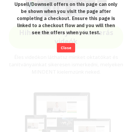
Upsell/Downsell offers on this page can only
be shown when you visit the page after
completing a checkout. Ensure this page is
linked to a checkout flow and you will then
Hihetetlen rejtett kamerás
see the offers when you test.
videók
Close
Éles videókon láthatsz minket oktatókat és
tanítványainkat sikeresen ismerkedni, melyeken
MINDENT kielemzünk neked.