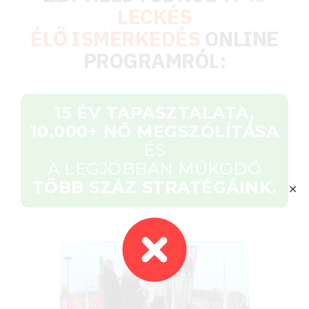
LECKÉS
ÉLŐ ISMERKEDÉS
ONLINE
PROGRAMRÓL:
15 ÉV TAPASZTALATA,
10.000+ NŐ MEGSZÓLÍTÁSA
ÉS
A LEGJOBBAN MŰKÖDŐ
TÖBB SZÁZ STRATÉGÁINK.
✕