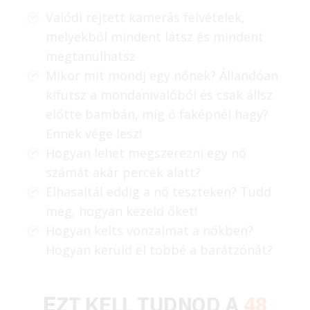
Valódi rejtett kamerás felvételek,
melyekből mindent látsz és mindent
megtanulhatsz
Mikor mit mondj egy nőnek? Állandóan
kifutsz a mondanivalóból és csak állsz
előtte bambán, míg ő faképnél hagy?
Ennek vége lesz!
Hogyan lehet megszerezni egy nő
számát akár percek alatt?
Elhasaltál eddig a nő teszteken? Tudd
meg, hogyan kezeld őket!
Hogyan kelts vonzalmat a nőkben?
Hogyan kerüld el többé a barátzónát?
ZT KELL TUDNOD A
48
E