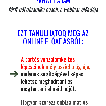
FREIWILL ÁDÁM
férfi-női dinamika coach, a webinar előadója
EZT TANULHATOD MEG AZ
ONLINE ELŐADÁSBÓL:
A tartós vonzalomkeltés
lépéseinek
mély pszichológiája,
melynek segítségével képes
lehetsz meghódítani és
megtartani álmaid nőjét.
Hogyan szerezz önbizalmat és