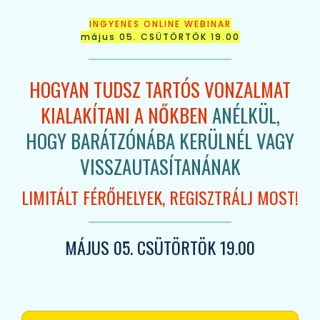
INGYENES ONLINE WEBINAR
május 05. CSÜTÖRTÖK 19.00
HOGYAN TUDSZ TARTÓS VONZALMAT
KIALAKÍTANI A NŐKBEN
ANÉLKÜL,
HOGY BARÁTZÓNÁBA KERÜLNÉL VAGY
VISSZAUTASÍTANÁNAK
LIMITÁLT FÉRŐHELYEK, REGISZTRÁLJ MOST!
MÁJUS 05. CSÜTÖRTÖK 19.00