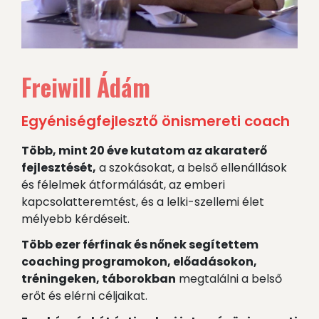
Freiwill Ádám
Egyéniségfejlesztő önismereti coach
Több, mint 20 éve kutatom az akaraterő
fejlesztését,
a szokásokat, a belső ellenállások
és félelmek átformálását, az emberi
kapcsolatteremtést, és a lelki-szellemi élet
mélyebb kérdéseit.
Több ezer férfinak és nőnek segítettem
coaching programokon, előadásokon,
tréningeken, táborokban
megtalálni a belső
erőt és elérni céljaikat.