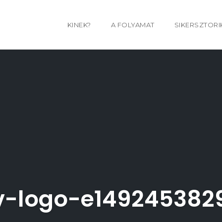
KINEK?
A FOLYAMAT
SIKERSZTORI
v-logo-e149245382