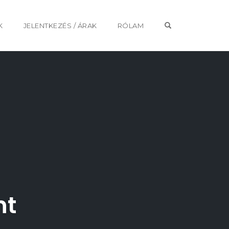
OPEN SEARCH 
K
JELENTKEZÉS / ÁRAK
RÓLAM
nt