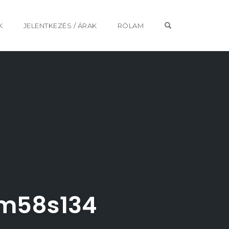
OPEN SEARCH 
K
JELENTKEZÉS / ÁRAK
RÓLAM
3m58s134