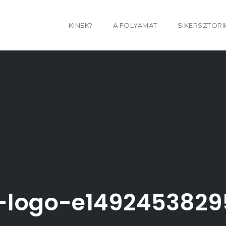
KINEK?
A FOLYAMAT
SIKERSZTORI
-logo-e1492453829