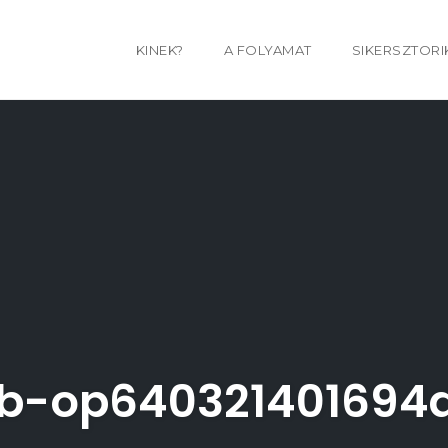
KINEK?
A FOLYAMAT
SIKERSZTORI
b-op640321401694