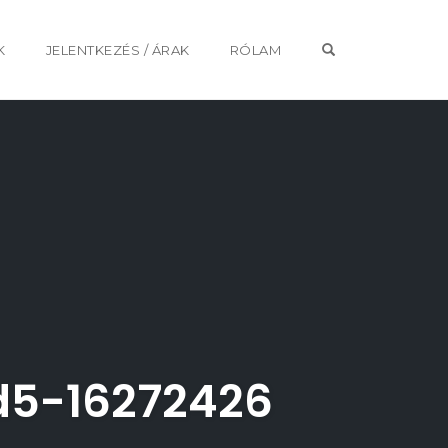
OPEN SEARCH 
K
JELENTKEZÉS / ÁRAK
RÓLAM
d5-16272426