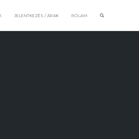
OPEN SEARCH 
K
JELENTKEZÉS / ÁRAK
RÓLAM