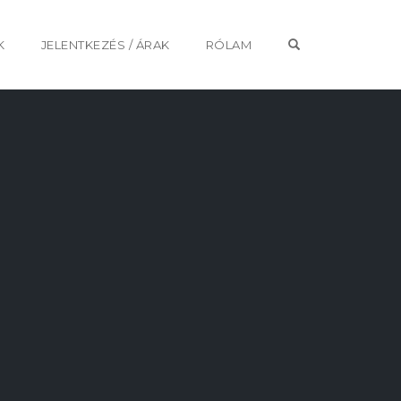
OPEN SEARCH 
K
JELENTKEZÉS / ÁRAK
RÓLAM