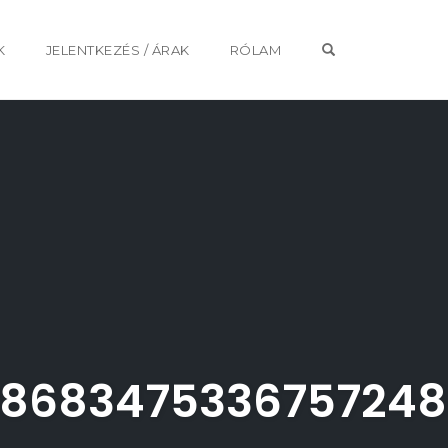
OPEN SEARCH 
K
JELENTKEZÉS / ÁRAK
RÓLAM
3868347533675724