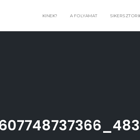
KINEK?
A FOLYAMAT
SIKERSZTORI
607748737366_48