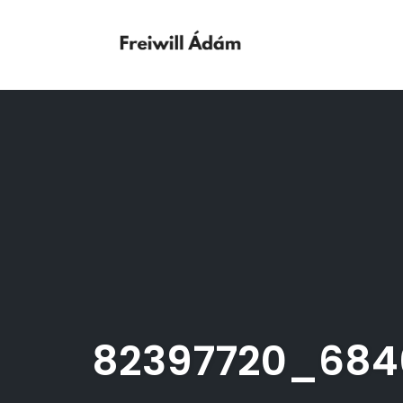
Skip
to
content
82397720_684