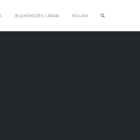
OPEN SEARCH 
K
JELENTKEZÉS / ÁRAK
RÓLAM