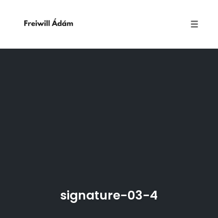
Toggle
naviga
Skip
to
content
signature-03-4