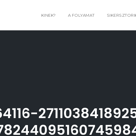
KINEK?
A FOLYAMAT
SIKERSZTORI
4116-271103841892
7824409516074598