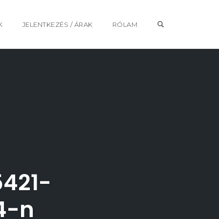
OPEN SEARCH 
K
JELENTKEZÉS / ÁRAK
RÓLAM
5421-
4-n