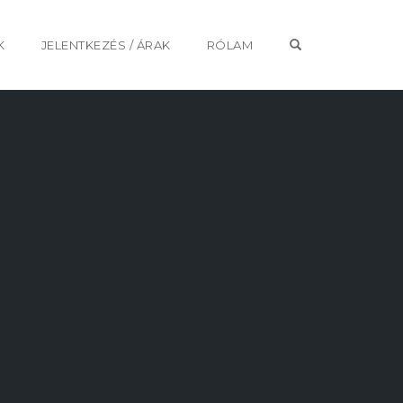
OPEN SEARCH 
K
JELENTKEZÉS / ÁRAK
RÓLAM