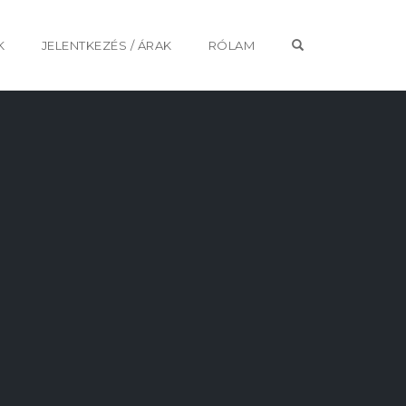
OPEN SEARCH 
K
JELENTKEZÉS / ÁRAK
RÓLAM