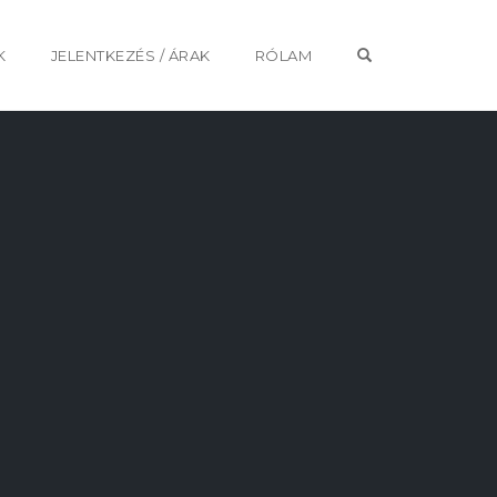
OPEN SEARCH 
K
JELENTKEZÉS / ÁRAK
RÓLAM