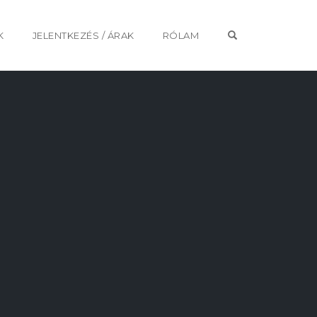
OPEN SEARCH 
K
JELENTKEZÉS / ÁRAK
RÓLAM