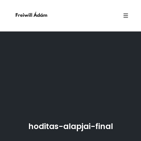
Toggle
naviga
Skip
to
content
hoditas-alapjai-final